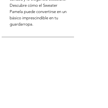
Descubre cómo el Sweater 
Pamela puede convertirse en un 
básico imprescindible en tu 
guardarropa.
SEGUINOS
TERMINOS Y CONDICIONES
Suscribite para enterarte de
novedades!
SUSCRIBIRME!